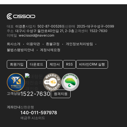
대표
이경훈
사업자
502-87-00526
통신판매
2025-대구수성구-0099
주소
대구시 수성구 들안로40안길 21, 2-3층
고객센터
1522-7630
이메일
wecissoid@naver.com
회사소개
이용약관
환불규정
개인정보처리방침
불법스팸방지안내
계정삭제요청
회원가입
다운로드
제안서
RSS
비타민CRM 실행
1522-7630
고객상담
원격지원
계좌안내
신한은행
140-011-597978
예금주 시소이드