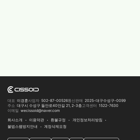
대표
이경훈
사업자
502-87-00526
통신판매
2025-대구수성구-0099
주소
대구시 수성구 들안로40안길 21, 2-3층
고객센터
1522-7630
이메일
wecissoid@naver.com
회사소개
이용약관
환불규정
개인정보처리방침
불법스팸방지안내
계정삭제요청